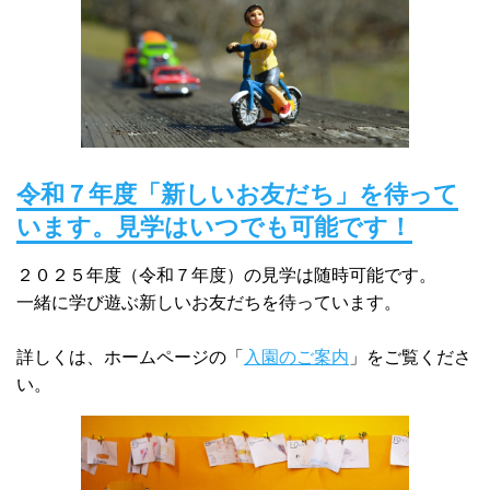
2022.08.31
９月より入園金を廃止して、月謝の金額を変更いたしま
す。 詳しくは「入園のご案内」をご覧ください。
2021.06.30
今年も潮保育室でツバメが子育てしてくれました。３羽の
子ツバメが巣立っていき寂しいですが、無事に大きくなっ
令和７年度「新しいお友だち」を待って
てくれてとても嬉しいです。
います。見学はいつでも可能です！
2021.05.01
２０２５年度（令和７年度）の見学は随時可能です。
新年度が始まり、早いもので１ヶ月が過ぎました。４月入
一緒に学び遊ぶ新しいお友だちを待っています。
園の新しいお友だちもすっかり慣れて、毎日の登園を楽し
みにしてくれています！
詳しくは、ホームページの「
入園のご案内
」をご覧くださ
い。