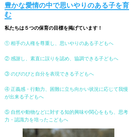
豊かな愛情の中で思いやりのある子を育
学び遊ぶ、新しいおともだちを待っています。 ぜひ見学を
む
しに来てください！
私たちは５つの保育の目標を掲げています！
2025.02.18
来年度の園児を募集しています。見学は随時開催していま
す。
① 相手の人権を尊重し、思いやりのある子どもへ
2024.08.22
② 感謝し、素直に誤りを認め、協調できる子どもへ
今年は、ツバメが２回も子育てをしにきてくれました。 ２
回とも３羽の子ツバメが無事に巣立ち、それを見守れたの
③ のびのびと自分を表現できる子どもへ
はとても幸せなひとときでした。 可愛い姿で園児も職員も
癒され、まだまだ続く暑さも乗り越えられそうです。
④ 正義感・行動力、困難に立ち向かい状況に応じて我慢
が出来る子どもへ
2023.11.08
ホームページをリニューアルしました！
⑤ 自然や動物などに対する知的興味や関心をもち、思考
力・認識力を培ったこどもへ
2023.02.17
４月から一緒に学び遊ぶ、新しいおともだちを待っていま
す。 ぜひ見学をしに来てください！